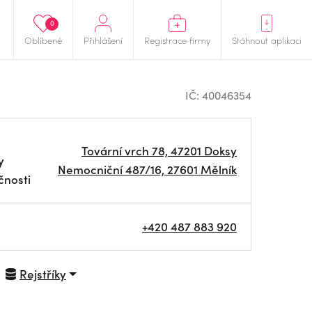
0
Oblíbené
Přihlášení
Registrace firmy
Stáhnout aplikaci
IČ: 40046354
Tovární vrch 78, 47201 Doksy
y
Nemocniční 487/16, 27601 Mělník
čnosti
+420 487 883 920
Rejstříky
NAVIGOVAT