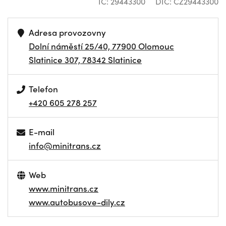
IČ: 29443300
DIČ: CZ29443300
Adresa provozovny
Dolní náměstí 25/40, 77900 Olomouc
Slatinice 307, 78342 Slatinice
Telefon
+420 605 278 257
E-mail
info@minitrans.cz
Web
www.minitrans.cz
www.autobusove-dily.cz