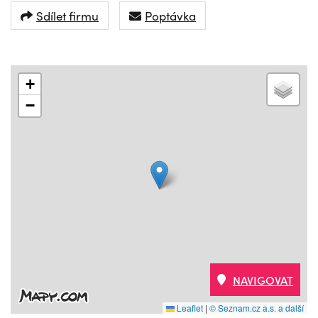
Sdílet firmu
Poptávka
+
−
NAVIGOVAT
Leaflet
|
© Seznam.cz a.s. a další