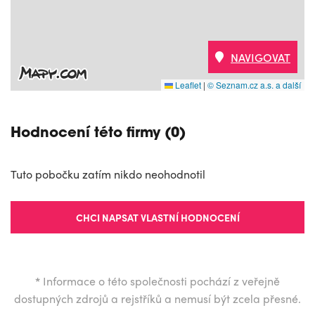
NAVIGOVAT
Leaflet
|
© Seznam.cz a.s. a další
Hodnocení této firmy (0)
Tuto pobočku zatím nikdo neohodnotil
CHCI NAPSAT VLASTNÍ HODNOCENÍ
*
Informace o této společnosti pochází z veřejně
dostupných zdrojů a rejstříků a nemusí být zcela přesné.