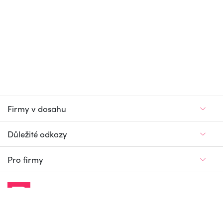
Firmy v dosahu
Důležité odkazy
Pro firmy
Jedinečný firemní
a pracovní portál