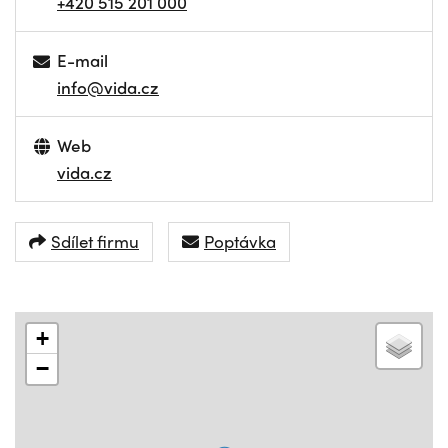
+420 515 201 000
E-mail
info@vida.cz
Web
vida.cz
Sdílet firmu
Poptávka
+
−