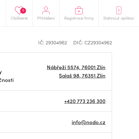
0
Oblíbené
Přihlášení
Registrace firmy
Stáhnout aplikaci
IČ: 29304962
DIČ: CZ29304962
Nábřeží 5574, 76001 Zlín
y
Salaš 98, 76351 Zlín
čnosti
+420 773 236 300
info@nodo.cz