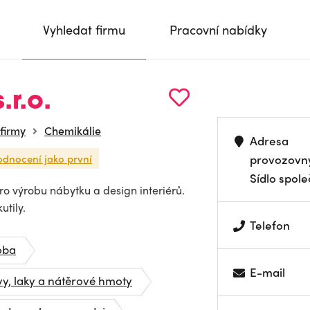
Vyhledat firmu
Pracovní nabídky
r.o.
 firmy
Chemikálie
Adresa
odnocení jako první
provozovn
Sídlo spole
o výrobu nábytku a design interiérů.
utily.
Telefon
oba
E-mail
y, laky a nátěrové hmoty