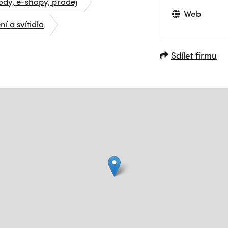
dy, e-shopy, prodej
Web
ní a svítidla
Sdílet firmu