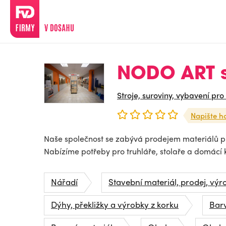
NODO ART s.
Stroje, suroviny, vybavení pro
Napište h
Naše společnost se zabývá prodejem materiálů pr
Nabízíme potřeby pro truhláře, stolaře a domácí k
Nářadí
Stavební materiál, prodej, výr
Dýhy, překližky a výrobky z korku
Barv