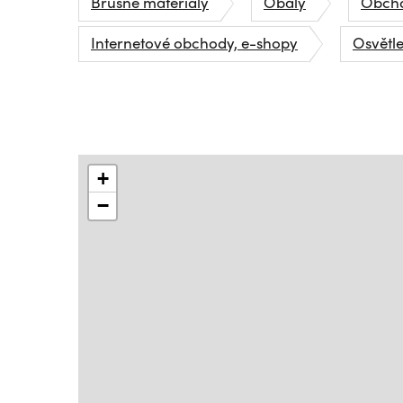
Brusné materiály
Obaly
Obcho
Internetové obchody, e-shopy
Osvětle
+
−