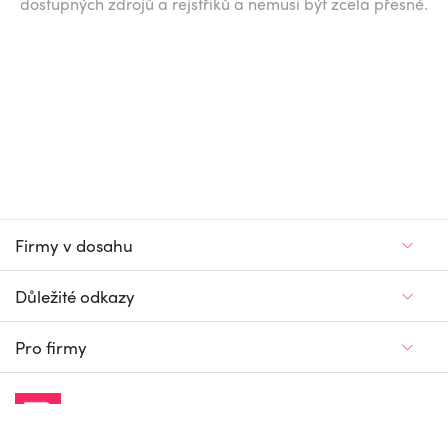
dostupných zdrojů a rejstříků a nemusí být zcela přesné.
Firmy v dosahu
Důležité odkazy
Pro firmy
Jedinečný firemní
a pracovní portál