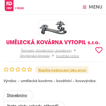
MENU
UMĚLECKÁ KOVÁRNA VYTOPIL s.r.o.
Řemesla, stavebnictví, stavebniny
Strojírenská řemesla
Kovářské práce
Napište hodnocení jako první
Výroba: - umělecká kovárna - kovářství - kovovýroba.
Stavebniny
Vrata, ploty, schody, zábradlí