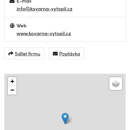
E-mail
info@kovarna-vytopil.cz
Web
www.kovarna-vytopil.cz
Sdílet firmu
Poptávka
+
−