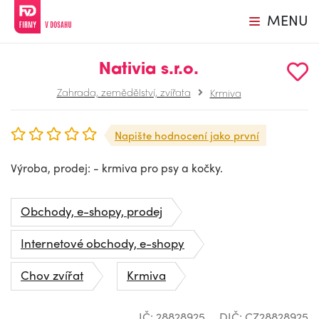
MENU
Nativia s.r.o.
Zahrada, zemědělství, zvířata
Krmiva
Napište hodnocení jako první
Výroba, prodej: - krmiva pro psy a kočky.
Obchody, e-shopy, prodej
Internetové obchody, e-shopy
Chov zvířat
Krmiva
IČ: 28828925
DIČ: CZ28828925