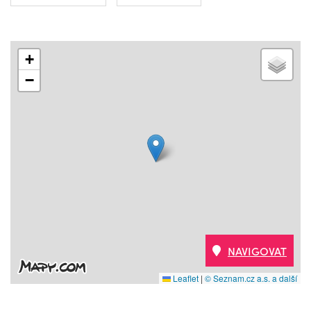
+
−
NAVIGOVAT
Leaflet
|
© Seznam.cz a.s. a další