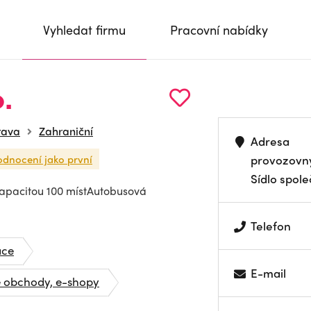
Vyhledat firmu
Pracovní nabídky
.
rava
Zahraniční
Adresa
odnocení jako první
provozovn
Sídlo spole
 kapacitou 100 místAutobusová
Telefon
ace
E-mail
é obchody, e-shopy