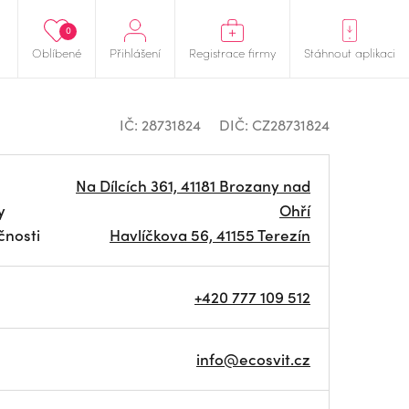
0
Oblíbené
Přihlášení
Registrace firmy
Stáhnout aplikaci
IČ: 28731824
DIČ: CZ28731824
Na Dílcích 361, 41181 Brozany nad
y
Ohří
čnosti
Havlíčkova 56, 41155 Terezín
+420 777 109 512
info@ecosvit.cz