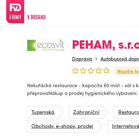
PEHAM, s.r.o
Doprava
Autobusová dop
Napište h
Nekuřácká restaurace - kapacita 60 míst - sál s
přepravaNákup a prodej hygienického vybavení.
Tuzemská
Zahraniční
Restaur
Obchody, e-shopy, prodej
Internetov