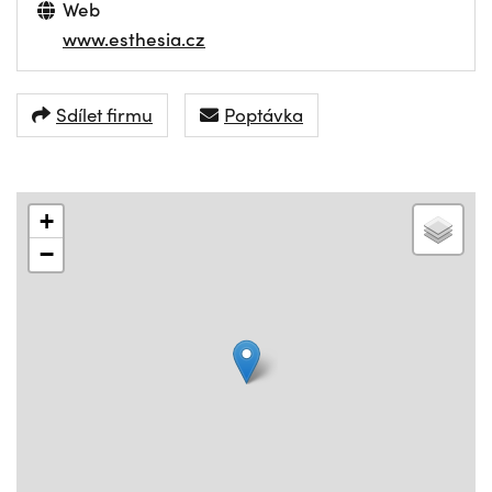
Web
www.esthesia.cz
Sdílet firmu
Poptávka
+
−