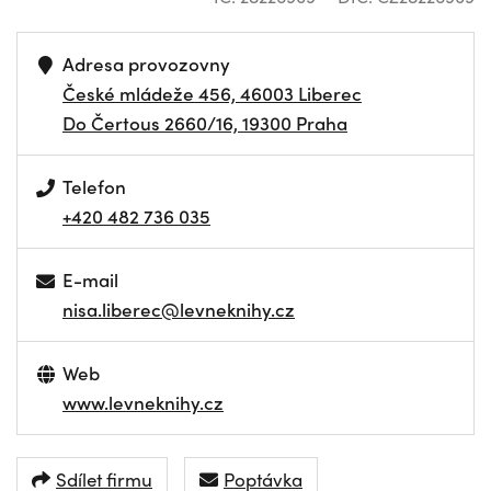
Adresa provozovny
České mládeže 456, 46003 Liberec
Do Čertous 2660/16, 19300 Praha
Telefon
+420 482 736 035
E-mail
nisa.liberec@levneknihy.cz
Web
www.levneknihy.cz
Sdílet firmu
Poptávka