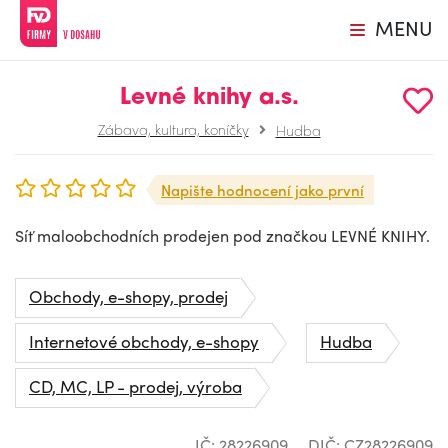
MENU
Levné knihy a.s.
Zábava, kultura, koníčky
Hudba
Napište hodnocení jako první
Síť maloobchodních prodejen pod značkou LEVNÉ KNIHY.
Obchody, e-shopy, prodej
Internetové obchody, e-shopy
Hudba
CD, MC, LP - prodej, výroba
IČ: 28226909
DIČ: CZ28226909