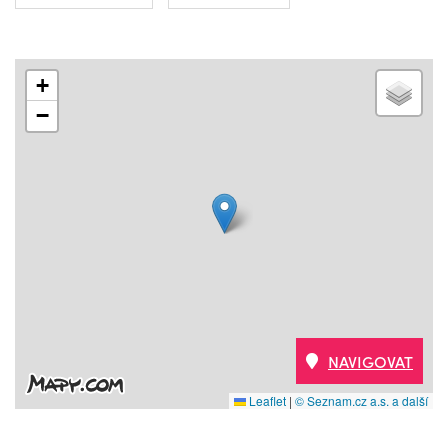
+
−
NAVIGOVAT
Leaflet
|
© Seznam.cz a.s. a další