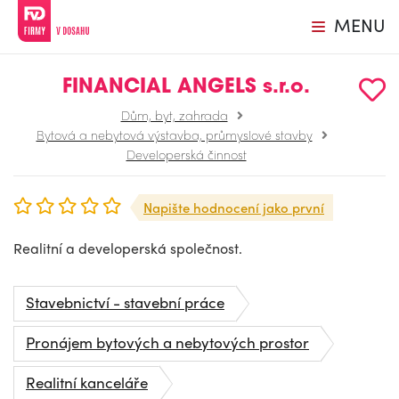
MENU
FINANCIAL ANGELS s.r.o.
Dům, byt, zahrada
Bytová a nebytová výstavba, průmyslové stavby
Developerská činnost
Napište hodnocení jako první
Realitní a developerská společnost.
Stavebnictví - stavební práce
Pronájem bytových a nebytových prostor
Realitní kanceláře