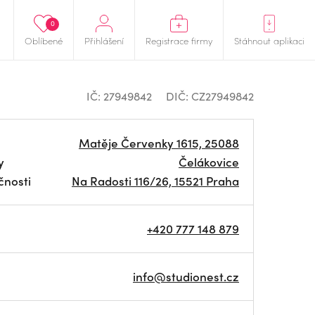
0
Oblíbené
Přihlášení
Registrace firmy
Stáhnout aplikaci
IČ: 27949842
DIČ: CZ27949842
Matěje Červenky 1615, 25088
y
Čelákovice
čnosti
Na Radosti 116/26, 15521 Praha
+420 777 148 879
info@studionest.cz