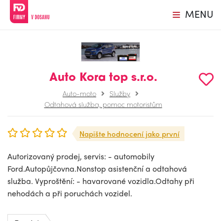
MENU
Auto Kora top s.r.o.
Auto-moto
Služby
Odtahová služba, pomoc motoristům
Napište hodnocení jako první
Autorizovaný prodej, servis: - automobily
Ford.Autopůjčovna.Nonstop asistenční a odtahová
služba. Vyproštění: - havarované vozidla.Odtahy při
nehodách a při poruchách vozidel.