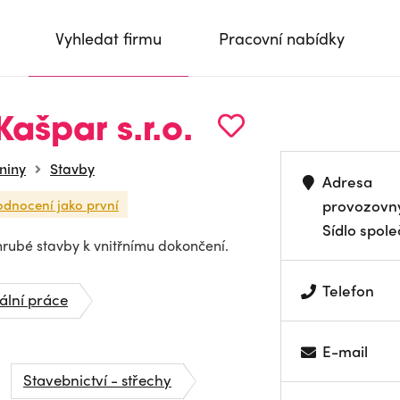
Vyhledat firmu
Pracovní nabídky
Kašpar s.r.o.
niny
Stavby
Adresa
odnocení jako první
provozovn
Sídlo spole
hrubé stavby k vnitřnímu dokončení.
Telefon
iální práce
E-mail
Stavebnictví - střechy