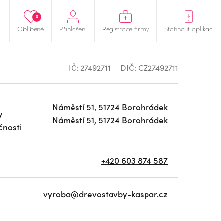
0
Oblíbené
Přihlášení
Registrace firmy
Stáhnout aplikaci
IČ: 27492711
DIČ: CZ27492711
Náměstí 51, 51724 Borohrádek
y
Náměstí 51, 51724 Borohrádek
čnosti
+420 603 874 587
vyroba@drevostavby-kaspar.cz