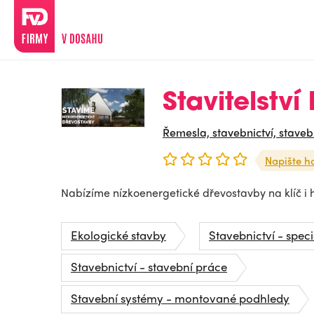
Stavitelství 
Řemesla, stavebnictví, staveb
Napište h
Nabízíme nízkoenergetické dřevostavby na klíč i 
Ekologické stavby
Stavebnictví - spec
Stavebnictví - stavební práce
Stavební systémy - montované podhledy