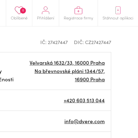
0
Oblíbené
Přihlášení
Registrace firmy
Stáhnout aplikaci
IČ: 27427447
DIČ: CZ27427447
Velvarská 1632/33, 16000 Praha
y
Na břevnovské pláni 1344/57,
čnosti
16900 Praha
+420 603 513 044
info@dvere.com