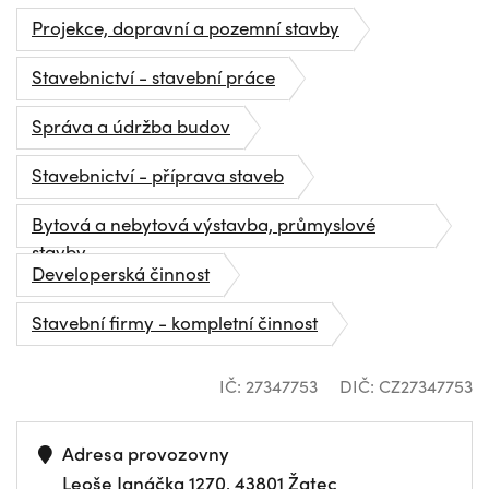
Projekce, dopravní a pozemní stavby
Stavebnictví - stavební práce
Správa a údržba budov
Stavebnictví - příprava staveb
Bytová a nebytová výstavba, průmyslové
stavby
Developerská činnost
Stavební firmy - kompletní činnost
IČ: 27347753
DIČ: CZ27347753
Adresa provozovny
Leoše Janáčka 1270, 43801 Žatec