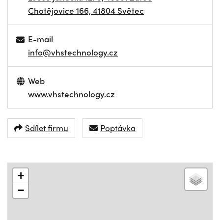
Chotějovice 166, 41804 Světec
E-mail
info@vhstechnology.cz
Web
www.vhstechnology.cz
Sdílet firmu
Poptávka
+
−