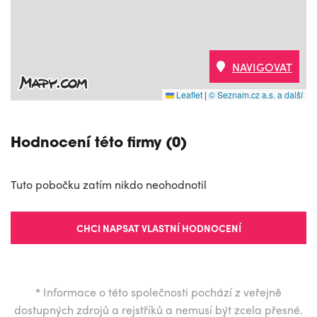
NAVIGOVAT
Leaflet
|
© Seznam.cz a.s. a další
Hodnocení této firmy (0)
Tuto pobočku zatím nikdo neohodnotil
CHCI NAPSAT VLASTNÍ HODNOCENÍ
*
Informace o této společnosti pochází z veřejně
dostupných zdrojů a rejstříků a nemusí být zcela přesné.