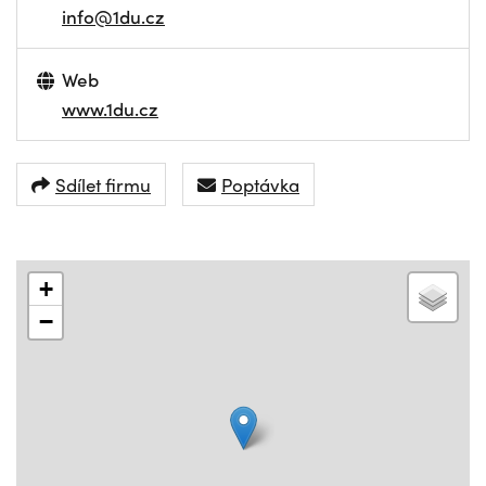
info@1du.cz
Web
www.1du.cz
Sdílet firmu
Poptávka
+
−