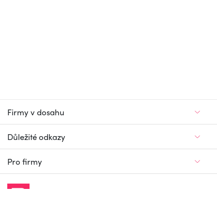
Firmy v dosahu
Důležité odkazy
Pro firmy
Jedinečný firemní
a pracovní portál