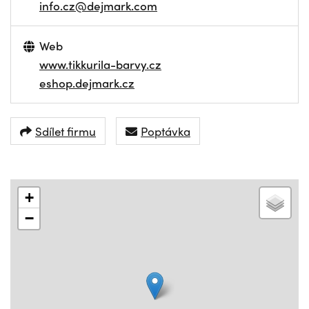
info.cz@dejmark.com
Web
www.tikkurila-barvy.cz
eshop.dejmark.cz
Sdílet firmu
Poptávka
+
−