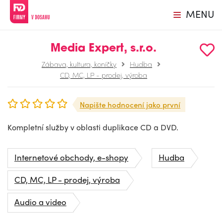
MENU
Media Expert, s.r.o.
Zábava, kultura, koníčky
Hudba
CD, MC, LP - prodej, výroba
Napište hodnocení jako první
Kompletní služby v oblasti duplikace CD a DVD.
Internetové obchody, e-shopy
Hudba
CD, MC, LP - prodej, výroba
Audio a video