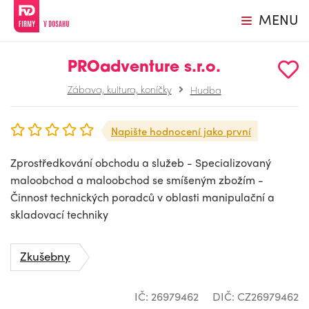
MENU
PROadventure s.r.o.
Zábava, kultura, koníčky
Hudba
Napište hodnocení jako první
Zprostředkování obchodu a služeb - Specializovaný
maloobchod a maloobchod se smíšeným zbožím -
Činnost technických poradců v oblasti manipulační a
skladovací techniky
Zkušebny
IČ: 26979462
DIČ: CZ26979462