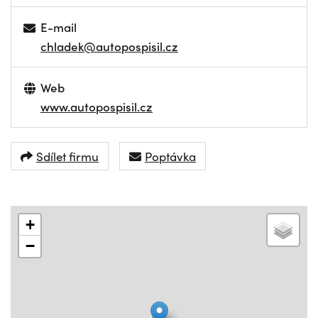
E-mail
chladek@autopospisil.cz
Web
www.autopospisil.cz
Sdílet firmu
Poptávka
+
−