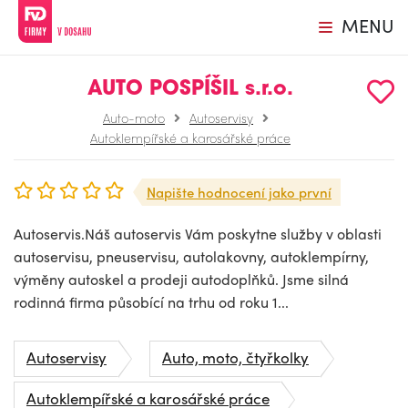
MENU
AUTO POSPÍŠIL s.r.o.
Auto-moto
Autoservisy
Autoklempířské a karosářské práce
Napište hodnocení jako první
Autoservis.Náš autoservis Vám poskytne služby v oblasti
autoservisu, pneuservisu, autolakovny, autoklempírny,
výměny autoskel a prodeji autodoplňků. Jsme silná
rodinná firma působící na trhu od roku 1...
Autoservisy
Auto, moto, čtyřkolky
Autoklempířské a karosářské práce