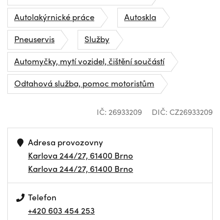
Autolakýrnické práce
Autoskla
Pneuservis
Služby
Automyčky, mytí vozidel, čištění součástí
Odtahová služba, pomoc motoristům
IČ: 26933209
DIČ: CZ26933209
Adresa provozovny
Karlova 244/27, 61400 Brno
Karlova 244/27, 61400 Brno
Telefon
+420 603 454 253