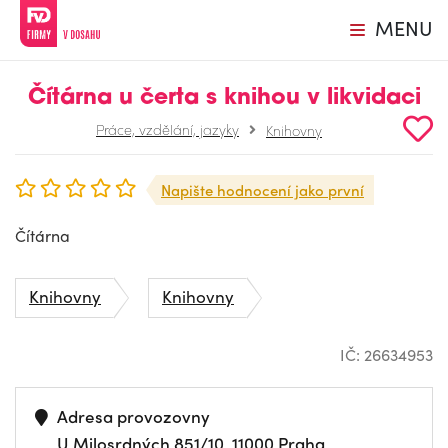
MENU
Čítárna u čerta s knihou v likvidaci
Práce, vzdělání, jazyky
Knihovny
Napište hodnocení jako první
Čítárna
Knihovny
Knihovny
IČ: 26634953
Adresa provozovny
U Milosrdných 851/10, 11000 Praha