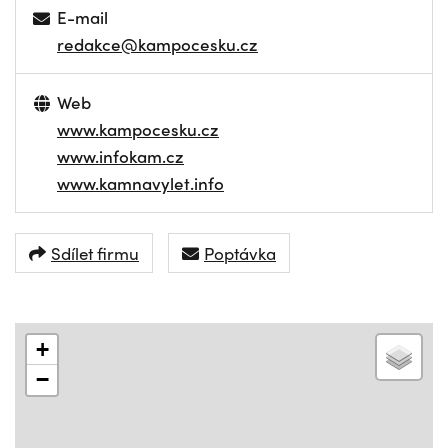
E-mail
redakce@kampocesku.cz
Web
www.kampocesku.cz
www.infokam.cz
www.kamnavylet.info
Sdílet firmu
Poptávka
+
−