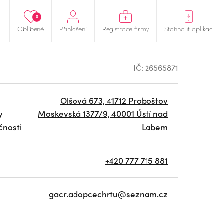
0
Oblíbené
Přihlášení
Registrace firmy
Stáhnout aplikaci
IČ: 26565871
Olšová 673, 41712 Proboštov
y
Moskevská 1377/9, 40001 Ústí nad
čnosti
Labem
+420 777 715 881
gacr.adopcechrtu@seznam.cz