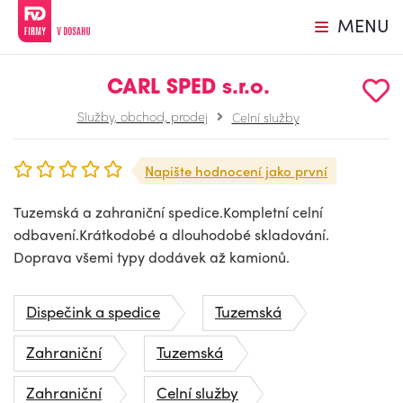
MENU
CARL SPED s.r.o.
Služby, obchod, prodej
Celní služby
Napište hodnocení jako první
Tuzemská a zahraniční spedice.Kompletní celní
odbavení.Krátkodobé a dlouhodobé skladování.
Doprava všemi typy dodávek až kamionů.
Dispečink a spedice
Tuzemská
Zahraniční
Tuzemská
Zahraniční
Celní služby