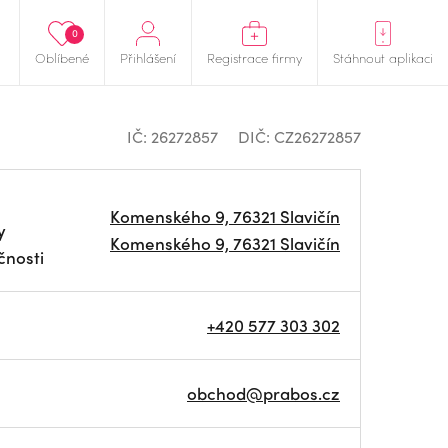
0
Oblíbené
Přihlášení
Registrace firmy
Stáhnout aplikaci
IČ: 26272857
DIČ: CZ26272857
Komenského 9, 76321 Slavičín
y
Komenského 9, 76321 Slavičín
čnosti
+420 577 303 302
obchod@prabos.cz