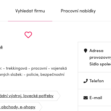
Vyhledat firmu
Pracovní nabídky
ně
Adresa
provozovn
Sídlo spole
 - trekkingová - pracovní - vojenská
aných složek: - policie, bezpečnostní
Telefon
dní výstroj, lovecké potřeby
E-mail
é obchody, e-shopy