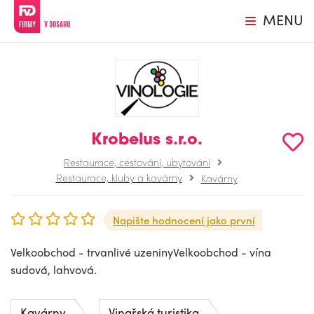
MENU
Krobelus s.r.o.
Restaurace, cestování, ubytování
Restaurace, kluby a kavárny
Kavárny
Napište hodnocení jako první
Velkoobchod - trvanlivé uzeninyVelkoobchod - vína
sudová, lahvová.
Kavárny
Vinařská turistika