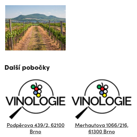
Další pobočky
Podpěrova 439/2, 62100
Merhautova 1066/216,
Brno
61300 Brno