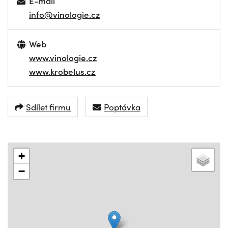
E-mail
info@vinologie.cz
Web
www.vinologie.cz
www.krobelus.cz
Sdílet firmu
Poptávka
+
−