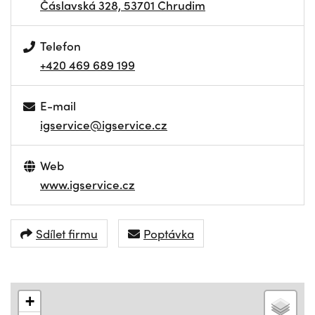
Čáslavská 328, 53701 Chrudim
Telefon
+420 469 689 199
E-mail
igservice@igservice.cz
Web
www.igservice.cz
Sdílet firmu
Poptávka
+