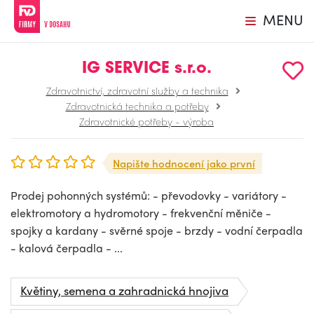
MENU
IG SERVICE s.r.o.
Zdravotnictví, zdravotní služby a technika
Zdravotnická technika a potřeby
Zdravotnické potřeby - výroba
Napište hodnocení jako první
Prodej pohonných systémů: - převodovky - variátory -
elektromotory a hydromotory - frekvenční měniče -
spojky a kardany - svěrné spoje - brzdy - vodní čerpadla
- kalová čerpadla - ...
Květiny, semena a zahradnická hnojiva