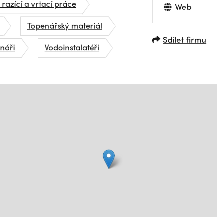
 razící a vrtací práce
Web
Topenářský materiál
Sdílet firmu
náři
Vodoinstalatéři