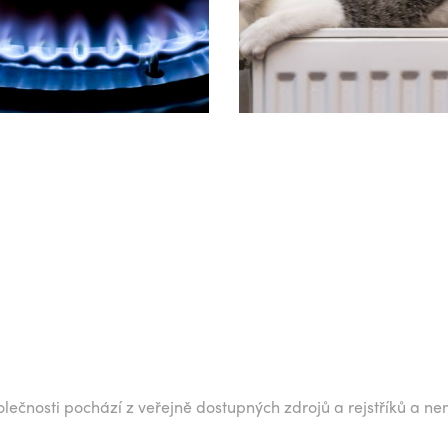
lečnosti pochází z veřejně dostupných zdrojů a rejstříků a ne