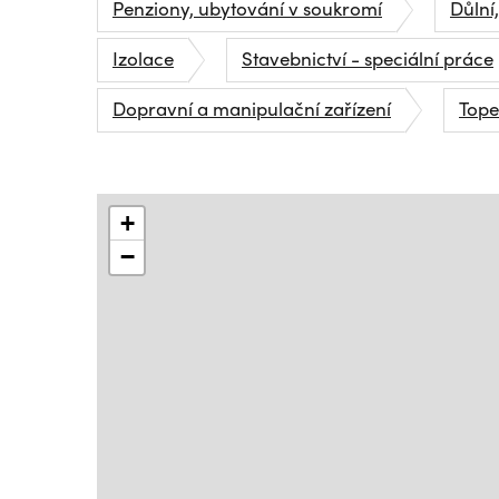
Penziony, ubytování v soukromí
Důlní,
Izolace
Stavebnictví - speciální práce
Dopravní a manipulační zařízení
Tope
+
−