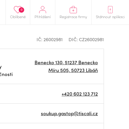
0
Oblíbené
Přihlášení
Registrace firmy
Stáhnout aplikaci
IČ: 26002981
DIČ: CZ26002981
Benecko 130, 51237 Benecko
y
Míru 505, 50723 Libáň
čnosti
+420 602 123 712
soukup.gastop@tiscali.cz