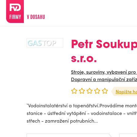
Petr Soukup
s.r.o.
Stroje, suroviny, vybavení pro
Dopravní a manipulační zaříz
Napište h
ˇVodoinstalatérství a topenářství.Provádíme mont
stanice - ústřední vytápění - vodoinstalace - vni
střech - zamražení potrubních...