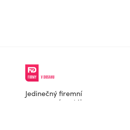
Jedinečný firemní
a pracovní portál
© Firmy v dosahu.cz