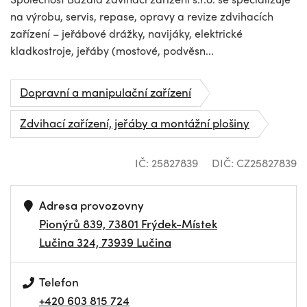
na výrobu, servis, repase, opravy a revize zdvihacích
zařízení – jeřábové drážky, navijáky, elektrické
kladkostroje, jeřáby (mostové, podvěsn...
Dopravní a manipulační zařízení
Zdvihací zařízení, jeřáby a montážní plošiny
IČ: 25827839
DIČ: CZ25827839
Adresa provozovny
Pionýrů 839, 73801 Frýdek-Místek
Lučina 324, 73939 Lučina
Telefon
+420 603 815 724