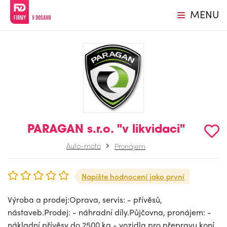
MENU
PARAGAN s.r.o. "v likvidaci"
Auto-moto
Pronájem
Napište hodnocení jako první
Výroba a prodej:Oprava, servis: - přívěsů,
nástaveb.Prodej: - náhradní díly.Půjčovna, pronájem: -
nákladní přívěsy do 2500 kg - vozidla pro přepravu koní