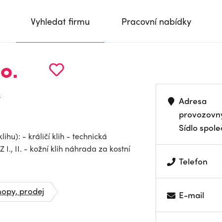
Vyhledat firmu
Pracovní nabídky
.o.
e
Adresa
provozovn
Sídlo spole
ihu): - králičí klih - technická
I., II. - kožní klih náhrada za kostní
Telefon
opy, prodej
E-mail