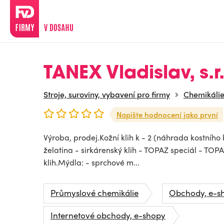
TANEX Vladislav, s.r
Stroje, suroviny, vybavení pro firmy
Chemikáli
Napište hodnocení jako první
Výroba, prodej.Kožní klih k - 2 (náhrada kostního kl
želatina - sirkárenský klih - TOPAZ speciál - TOPAZ 
klih.Mýdla: - sprchové m...
Průmyslové chemikálie
Obchody, e-sh
Internetové obchody, e-shopy