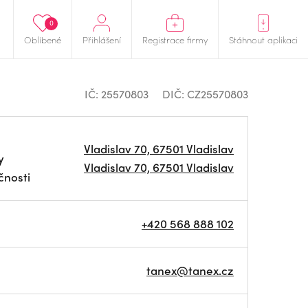
0
Oblíbené
Přihlášení
Registrace firmy
Stáhnout aplikaci
IČ: 25570803
DIČ: CZ25570803
Vladislav 70, 67501 Vladislav
y
Vladislav 70, 67501 Vladislav
čnosti
+420 568 888 102
tanex@tanex.cz