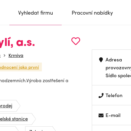
Vyhledat firmu
Pracovní nabídky
í, a.s.
a
Krmiva
Adresa
odnocení jako první
provozovn
Sídlo spole
 nadzemních.Výroba zastřešení a
Telefon
prodej
E-mail
lské stanice