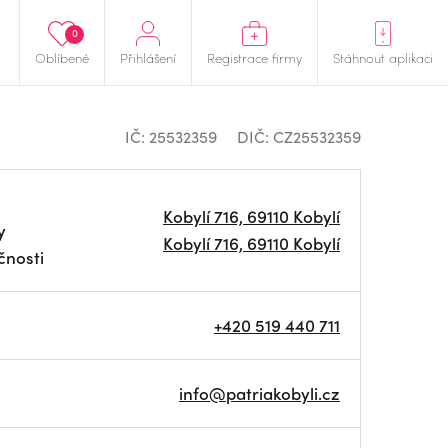
0
Oblíbené
Přihlášení
Registrace firmy
Stáhnout aplikaci
IČ: 25532359
DIČ: CZ25532359
Kobylí 716, 69110 Kobylí
y
Kobylí 716, 69110 Kobylí
čnosti
+420 519 440 711
info@patriakobyli.cz