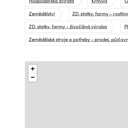
Hospodářská zvířata
Krmiva
O
Zemědělství
ZD, statky, farmy - rostli
ZD, statky, farmy - živočišná výroba
P
Zemědělské stroje a potřeby - prodej, půjčov
+
−