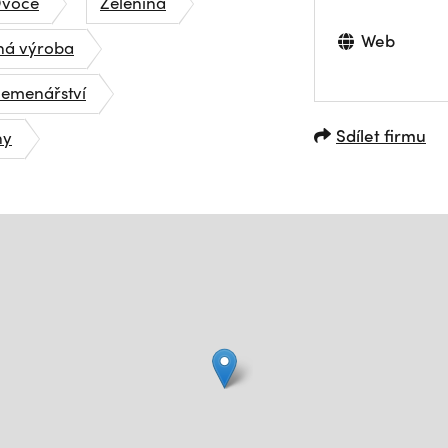
voce
Zelenina
Web
nná výroba
lemenářství
Sdílet firmu
ny