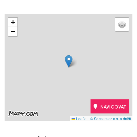
+
−
NAVIGOVAT
Leaflet
|
© Seznam.cz a.s. a další