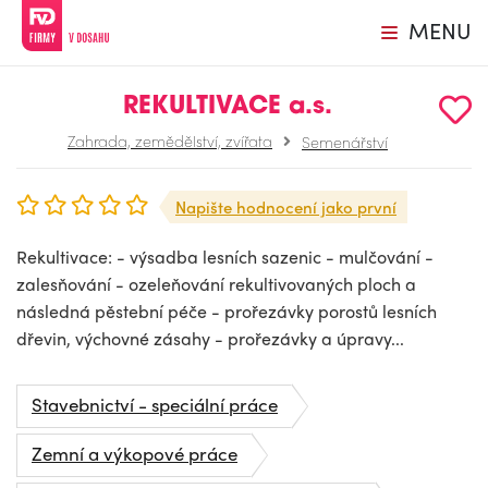
MENU
REKULTIVACE a.s.
Zahrada, zemědělství, zvířata
Semenářství
Napište hodnocení jako první
Rekultivace: - výsadba lesních sazenic - mulčování -
zalesňování - ozeleňování rekultivovaných ploch a
následná pěstební péče - prořezávky porostů lesních
dřevin, výchovné zásahy - prořezávky a úpravy...
Stavebnictví - speciální práce
Zemní a výkopové práce