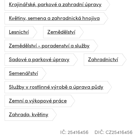
Krajinářské, parkové a zahradní úpravy
Květiny, semena a zahradnická hnojiva
Lesnictví
Zemědělství
Zemědělství - poradenství a služby
Sadové a parkové úpravy
Zahradnictví
Semenářství
Služby v rostlinné výrobě a úprava půdy
Zemní a výkopové práce
Zahrada, květiny
IČ: 25416456
DIČ: CZ25416456