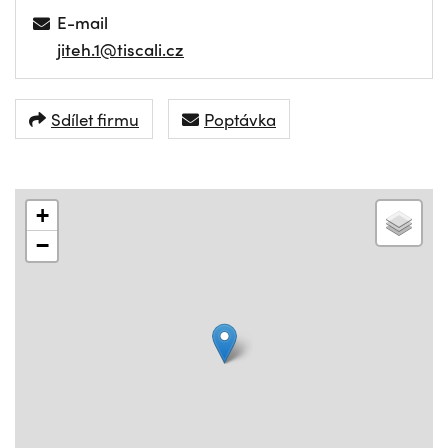
E-mail
jiteh.1@tiscali.cz
Sdílet firmu
Poptávka
+
−