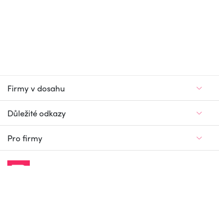
Firmy v dosahu
Důležité odkazy
Pro firmy
Jedinečný firemní
a pracovní portál
© Firmy v dosahu.cz