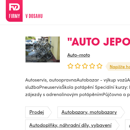
"AUTO JEPO 
Auto-moto
Napište h
Autoservis, autoopravnaAutobazar - výkup vozůA
službaPneuservisŠkola potápění Speciální kurzy:
zájezdy s adrenalinovým potápěnímPůjčovna a p.
Prodej
Autobazary, motobazary
Autodoplňky, náhradní díly, vybavení