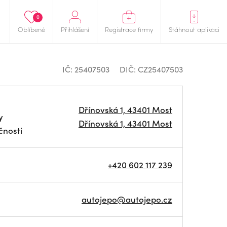
0
Oblíbené
Přihlášení
Registrace firmy
Stáhnout aplikaci
IČ: 25407503
DIČ: CZ25407503
Dřínovská 1, 43401 Most
y
Dřínovská 1, 43401 Most
čnosti
+420 602 117 239
autojepo@autojepo.cz