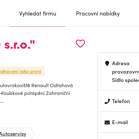
Vyhledat firmu
Pracovní nabídky
s.r.o."
Adresa
odnocení jako první
provozovn
Sídlo spole
utovrakoviště Renault Odtahová
 Hloubkové potápění Zahraniční
..
Telefon
E-mail
Autoservisy