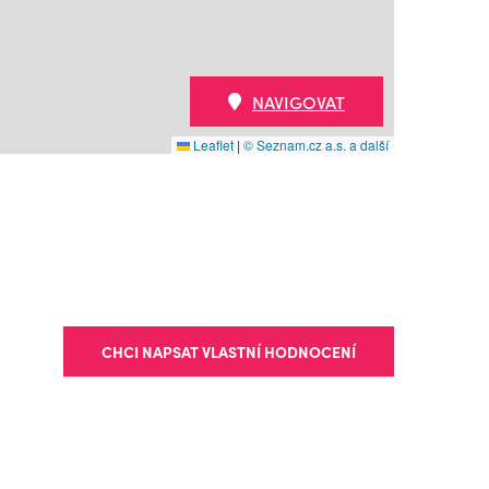
NAVIGOVAT
Leaflet
|
© Seznam.cz a.s. a další
CHCI NAPSAT VLASTNÍ HODNOCENÍ