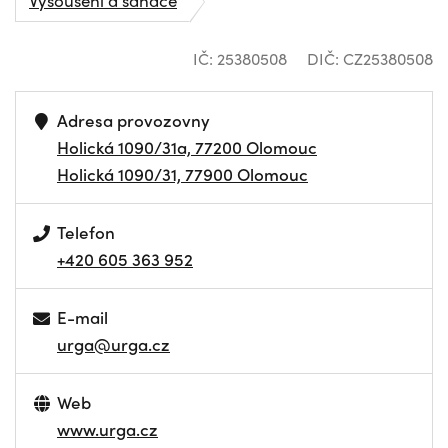
IČ: 25380508
DIČ: CZ25380508
Adresa provozovny
Holická 1090/31a, 77200 Olomouc
Holická 1090/31, 77900 Olomouc
Telefon
+420 605 363 952
E-mail
urga@urga.cz
Web
www.urga.cz