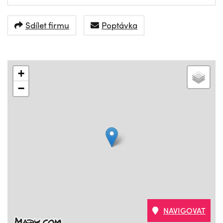
Sdílet firmu
Poptávka
+
−
NAVIGOVAT