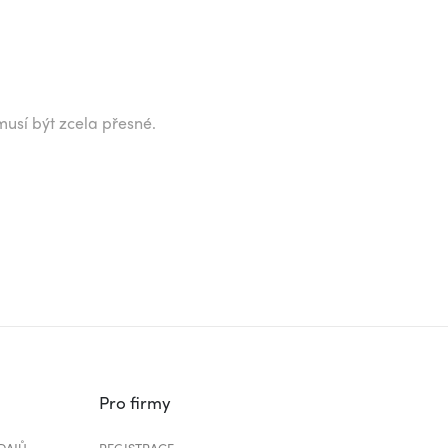
musí být zcela přesné.
Pro firmy
DAJŮ
REGISTRACE