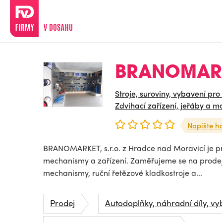
BRANOMARKE
Stroje, suroviny, vybavení pro
Zdvihací zařízení, jeřáby a m
Napište h
BRANOMARKET, s.r.o. z Hradce nad Moravicí je p
mechanismy a zařízení. Zaměřujeme se na prodej
mechanismy, ruční řetězové kladkostroje a...
Prodej
Autodoplňky, náhradní díly, vy