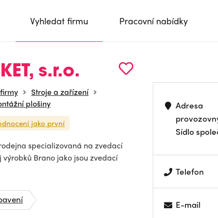
Vyhledat firmu
Pracovní nabídky
T, s.r.o.
 firmy
Stroje a zařízení
ontážní plošiny
Adresa
provozovn
odnocení jako první
Sídlo spole
rodejna specializovaná na zvedací
 výrobků Brano jako jsou zvedací
Telefon
bavení
E-mail