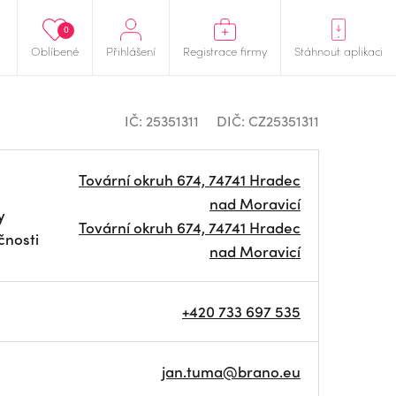
0
Oblíbené
Přihlášení
Registrace firmy
Stáhnout aplikaci
IČ: 25351311
DIČ: CZ25351311
Tovární okruh 674, 74741 Hradec
nad Moravicí
y
Tovární okruh 674, 74741 Hradec
čnosti
nad Moravicí
+420 733 697 535
jan.tuma@brano.eu