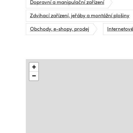
Dopravní a manipulační zařízení
Zdvihací zařízení, jeřáby a montážní plošiny
Obchody, e-shopy, prodej
Internetov
+
−