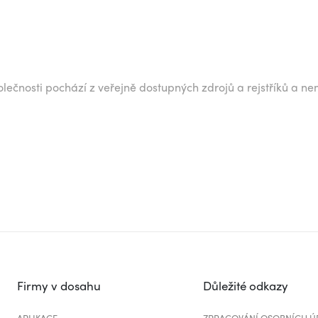
lečnosti pochází z veřejně dostupných zdrojů a rejstříků a ne
Firmy v dosahu
Důležité odkazy
APLIKACE
ZPRACOVÁNÍ OSOBNÍCH Ú