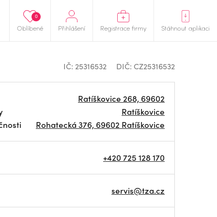
0
Oblíbené
Přihlášení
Registrace firmy
Stáhnout aplikaci
IČ: 25316532
DIČ: CZ25316532
Ratíškovice 268, 69602
y
Ratíškovice
čnosti
Rohatecká 376, 69602 Ratíškovice
+420 725 128 170
servis@tza.cz