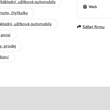
Nákladní, užitkové automobily
Web
moto, čtyřkolky
kladní, užitkové automobily
Sdílet firmu
 emisí
, prodej
lství