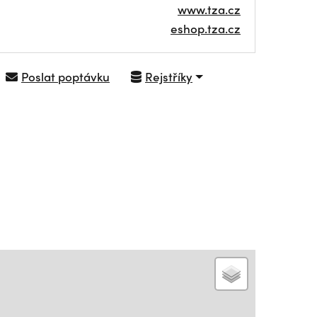
www.tza.cz
eshop.tza.cz
Poslat poptávku
Rejstříky