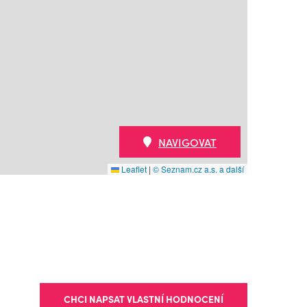
NAVIGOVAT
Leaflet
|
© Seznam.cz a.s. a další
CHCI NAPSAT VLASTNÍ HODNOCENÍ