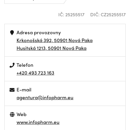
IČ: 25255517
DIČ: CZ25255517
Adresa provozovny
Krkonošská 392, 50901 Nová Paka
Husitská 1213, 50901 Nová Paka
Telefon
+420 493 723 163
E-mail
agentura@infopharm.eu
Web
www.infopharm.eu