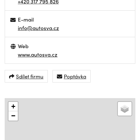
+420 317 795 826
E-mail
info@autosva.cz
Web
www.autosva.cz
Sdílet firmu
Poptávka
+
−