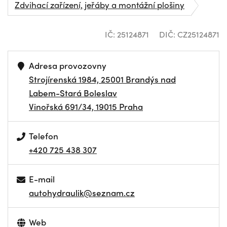
Zdvihací zařízení, jeřáby a montážní plošiny
IČ: 25124871
DIČ: CZ25124871
Adresa provozovny
Strojírenská 1984, 25001 Brandýs nad
Labem-Stará Boleslav
Vinořská 691/34, 19015 Praha
Telefon
+420 725 438 307
E-mail
autohydraulik@seznam.cz
Web