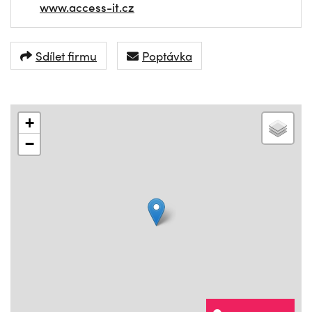
www.access-it.cz
Sdílet firmu
Poptávka
+
−