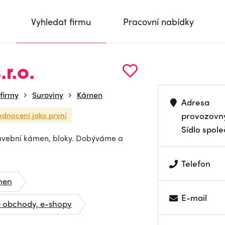
Vyhledat firmu
Pracovní nabídky
r.o.
 firmy
Suroviny
Kámen
Adresa
odnocení jako první
provozovn
Sídlo spole
tavební kámen, bloky. Dobýváme a
Telefon
men
E-mail
é obchody, e-shopy