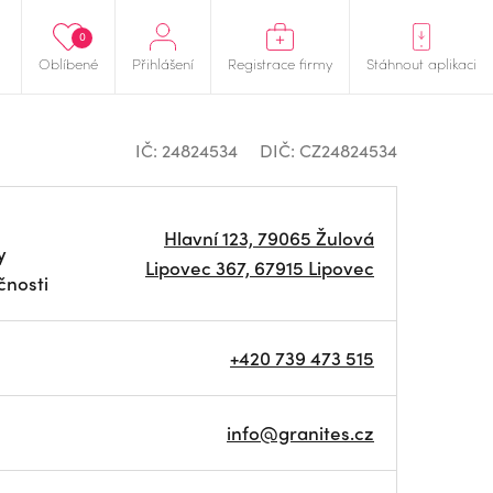
0
Oblíbené
Přihlášení
Registrace firmy
Stáhnout aplikaci
IČ: 24824534
DIČ: CZ24824534
Hlavní 123, 79065 Žulová
y
Lipovec 367, 67915 Lipovec
čnosti
+420 739 473 515
info@granites.cz