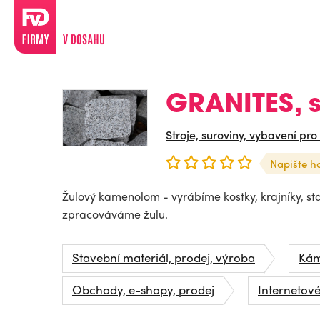
GRANITES, s.
Stroje, suroviny, vybavení pro
Napište h
Žulový kamenolom - vyrábíme kostky, krajníky, s
zpracováváme žulu.
Stavební materiál, prodej, výroba
Ká
Obchody, e-shopy, prodej
Internetov