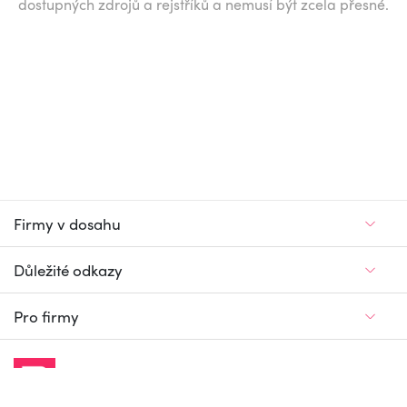
dostupných zdrojů a rejstříků a nemusí být zcela přesné.
Firmy v dosahu
Důležité odkazy
Pro firmy
Jedinečný firemní
a pracovní portál