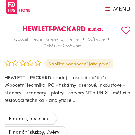
MENU
HEWLETT-PACKARD s.r.o.
Výpočetní technika, elektro, internet
Software
Zakázkový software
Napište hodnocení jako první
HEWLETT - PACKARD prodej: - osobní počítače,
výpočetní technika, PC - tiskárny laserové, inkoustové -
skenery - scannery - plotry - servery NT a UNIX - měřící a
testovací technika - analytické...
Finance, investice
Finanční služby, úvěry