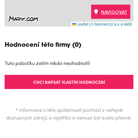
NAVIGOVAT
Leaflet
|
© Seznam.cz a.s. a další
Hodnocení této firmy (0)
Tuto pobočku zatím nikdo neohodnotil
CHCI NAPSAT VLASTNÍ HODNOCENÍ
*
Informace o této společnosti pochází z veřejně
dostupných zdrojů a rejstříků a nemusí být zcela přesné.