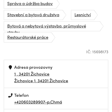
Správa a údržba budov
Stavební a bytová družstva
Lesnictví
Bytová a nebytová výstavba, průmyslové
stavby
Restaurátorské práce
IČ: 15698173
Adresa provozovny
1 , 34201 Žichovice
Žichovice 1, 34201 Žichovice
Telefon
+420603289907-p.Chmá