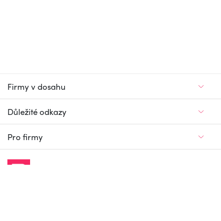
Firmy v dosahu
Důležité odkazy
Pro firmy
Jedinečný firemní
a pracovní portál
© Firmy v dosahu.cz