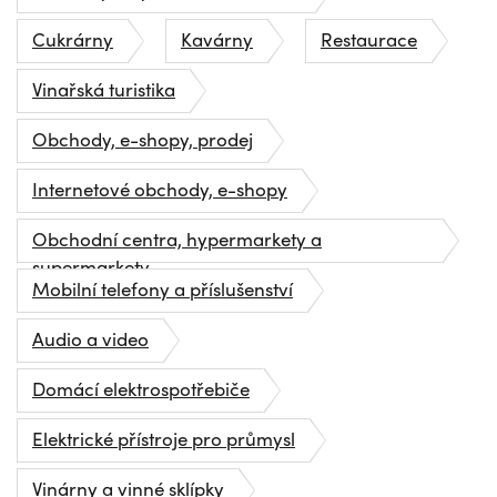
Cukrárny
Kavárny
Restaurace
Vinařská turistika
Obchody, e-shopy, prodej
Internetové obchody, e-shopy
Obchodní centra, hypermarkety a
supermarkety
Mobilní telefony a příslušenství
Audio a video
Domácí elektrospotřebiče
Elektrické přístroje pro průmysl
Vinárny a vinné sklípky