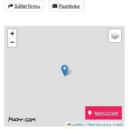
Sdílet firmu
Poptávka
+
−
NAVIGOVAT
Leaflet
|
© Seznam.cz a.s. a další