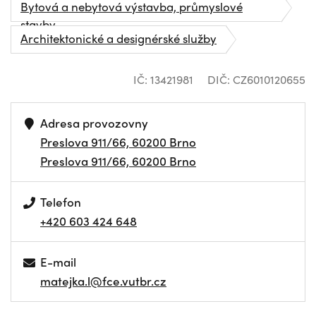
Bytová a nebytová výstavba, průmyslové
stavby
Architektonické a designérské služby
IČ: 13421981
DIČ: CZ6010120655
Adresa provozovny
Preslova 911/66, 60200 Brno
Preslova 911/66, 60200 Brno
Telefon
+420 603 424 648
E-mail
matejka.l@fce.vutbr.cz