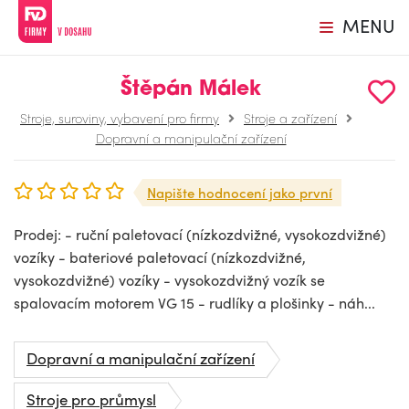
MENU
Štěpán Málek
Stroje, suroviny, vybavení pro firmy
Stroje a zařízení
Dopravní a manipulační zařízení
Napište hodnocení jako první
Prodej: - ruční paletovací (nízkozdvižné, vysokozdvižné)
vozíky - bateriové paletovací (nízkozdvižné,
vysokozdvižné) vozíky - vysokozdvižný vozík se
spalovacím motorem VG 15 - rudlíky a plošinky - náh...
Dopravní a manipulační zařízení
Stroje pro průmysl